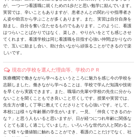
が、一つ一つ看護職に就くための1歩だと思い勉学に励んでいます。
実習では、辛いこともありますが、患者さんとの関わりや指導者さ
ん姿や助言から学ぶことが多くあります。また、実習は自分自身を
励まし、自分を奮い立たせるものでもあります。このように、看護
はつらいことばかりではなく、楽しさ、やりがいをとても感じさせ
てくれます。看護学校は同じ看護職を目指す心強い仲間ばかりなの
で、互いに励まし合い、助け合いながら頑張ることができるので楽
しいです。
現在の学校を選んだ理由等、学校のＰＲ
医療機関で働きながら学べるというところに魅力を感じ今の学校を
志願しました。働きながら学べることは、学校で学んだ知識や技術
を早くから実践できます。また、職場の先輩や学校の先生に分から
ないことを聞くこともでき良いこと尽くしです。授業や実習では、
先生方が優しく丁寧に教えてくださりとても心強いです。そして、
本校には様々な年齢層の学生がいます。一見、「仲良くできるのか
な？」と思う人もいると思いますが、日が経つにつれ年齢に関係な
くとても楽しく過ごしていました。いろいろな世代の人と関わるこ
とで様々な価値観に触れることができ、看護のことだけでなく、社