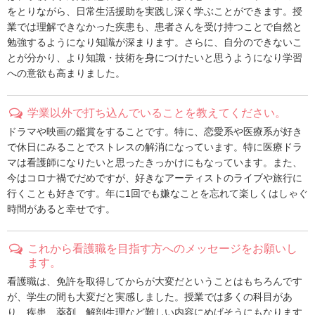
をとりながら、日常生活援助を実践し深く学ぶことができます。授
業では理解できなかった疾患も、患者さんを受け持つことで自然と
勉強するようになり知識が深まります。さらに、自分のできないこ
とが分かり、より知識・技術を身につけたいと思うようになり学習
への意欲も高まりました。
学業以外で打ち込んでいることを教えてください。
ドラマや映画の鑑賞をすることです。特に、恋愛系や医療系が好き
で休日にみることでストレスの解消になっています。特に医療ドラ
マは看護師になりたいと思ったきっかけにもなっています。また、
今はコロナ禍でだめですが、好きなアーティストのライブや旅行に
行くことも好きです。年に1回でも嫌なことを忘れて楽しくはしゃぐ
時間があると幸せです。
これから看護職を目指す方へのメッセージをお願いし
ます。
看護職は、免許を取得してからが大変だということはもちろんです
が、学生の間も大変だと実感しました。授業では多くの科目があ
り、疾患、薬剤、解剖生理など難しい内容にめげそうにもなります