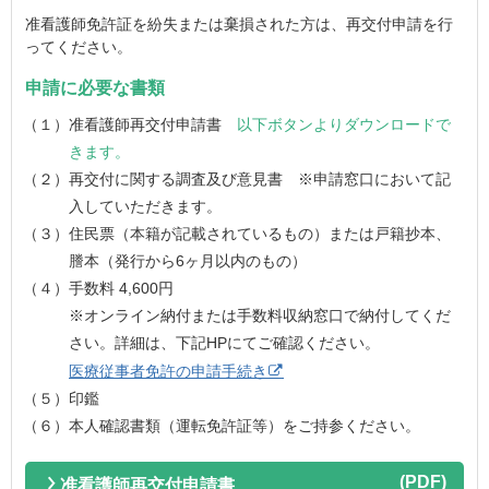
准看護師免許証を紛失または棄損された方は、再交付申請を行
ってください。
申請に必要な書類
（１）准看護師再交付申請書
以下ボタンよりダウンロードで
きます。
（２）再交付に関する調査及び意見書 ※申請窓口において記
入していただきます。
（３）住民票（本籍が記載されているもの）または戸籍抄本、
謄本（発行から6ヶ月以内のもの）
（４）手数料 4,600円
※オンライン納付または手数料収納窓口で納付してくだ
さい。
詳細は、下記HPにてご確認ください。
医療従事者免許の申請手続き
（５）印鑑
（６）本人確認書類（運転免許証等）をご持参ください。
准看護師再交付申請書