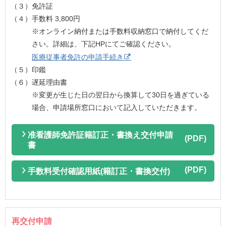
（３）免許証
（４）手数料 3,800円
※オンライン納付または手数料収納窓口で納付してくだ
さい。
詳細は、下記HPにてご確認ください。
医療従事者免許の申請手続き
（５）印鑑
（６）遅延理由書
※変更が生じた日の翌日から換算して30日を過ぎている
場合、
申請場所窓口において記入していただきます。
准看護師免許証籍訂正・書換え交付申請
書
手数料受付確認用紙(籍訂正・書換交付)
再交付申請