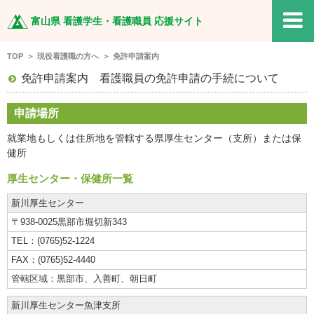
TOP
富山県 看護学生・看護職員 応援サイト
看護職を目指す方へ
TOP
現役看護職の方へ
免許申請案内
免許申請案内 看護職員の免許申請の手続について
現役看護学生の方へ
申請場所
現役看護職の方へ
就業地もしくは住所地を管轄する県厚生センター（支所）または保
復職を目指す方へ
健所
厚生センター・保健所一覧
応援メッセージ
新川厚生センター
特集
〒938-0025
黒部市堀切新343
(0765)52-1224
関連サイト リンク集
(0765)52-4440
黒部市、入善町、
朝日町
新川厚生センター
魚津支所